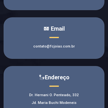
Email
contato@fcjoias.com.br
Endereço
Dr. Hernani O. Penteado, 332
Jd. Maria Buchi Modeneis