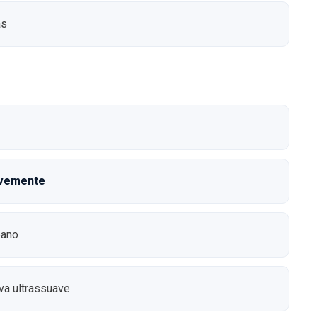
as
avemente
pano
ova ultrassuave