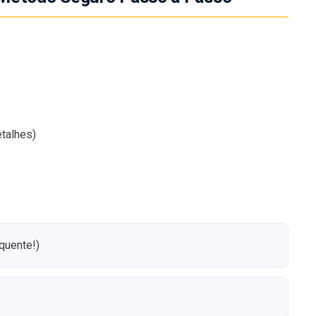
etalhes)
quente!)