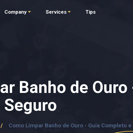
Company
Services
Tips
r Banho de Ouro 
 Seguro
/
Como Limpar Banho de Ouro - Guia Completo e