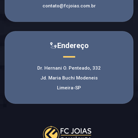
contato@fcjoias.com.br
Endereço
Dr. Hernani O. Penteado, 332
Jd. Maria Buchi Modeneis
Limeira-SP