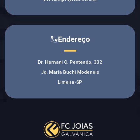
Endereço
Dr. Hernani O. Penteado, 332
Jd. Maria Buchi Modeneis
Limeira-SP