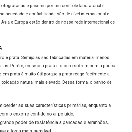
otografadas e passam por um controle laboratorial e
 seriedade e confiabilidade são de nível internacional e
 Ásia e Europa estão dentro de nossa rede internacional de
A
ro e prata. Semijoias são fabricadas em material menos
 elas. Porém, mesmo a prata e o ouro sofrem com a pouca
io em prata é muito útil porque a prata reage facilmente a
e oxidação natural mais elevado. Dessa forma, o banho de
 perder as suas características primárias, enquanto a
om o enxofre contido no ar poluído;
i grande poder de resistência a pancadas e arranhões,
ue a torna mais sensível;