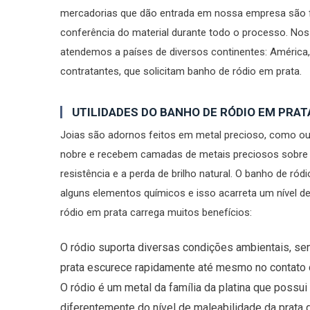
mercadorias que dão entrada em nossa empresa são f
conferência do material durante todo o processo. Nossa
atendemos a países de diversos continentes: América,
contratantes, que solicitam banho de ródio em prata.
UTILIDADES DO BANHO DE RÓDIO EM PRAT
Joias são adornos feitos em metal precioso, como ou
nobre e recebem camadas de metais preciosos sobre
resistência e a perda de brilho natural. O banho de ród
alguns elementos químicos e isso acarreta um nível d
ródio em prata carrega muitos benefícios:
O ródio suporta diversas condições ambientais, sem
prata escurece rapidamente até mesmo no contato c
O ródio é um metal da família da platina que possu
diferentemente do nível de maleabilidade da prata q