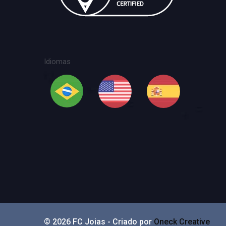
Idiomas
© 2026 FC Joias - Criado por
Oneck Creative