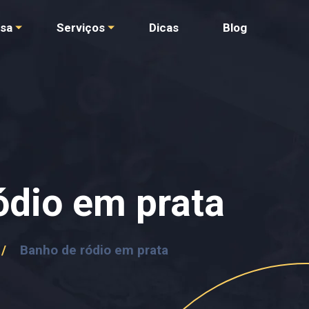
sa
Serviços
Dicas
Blog
ódio em prata
/
Banho de ródio em prata