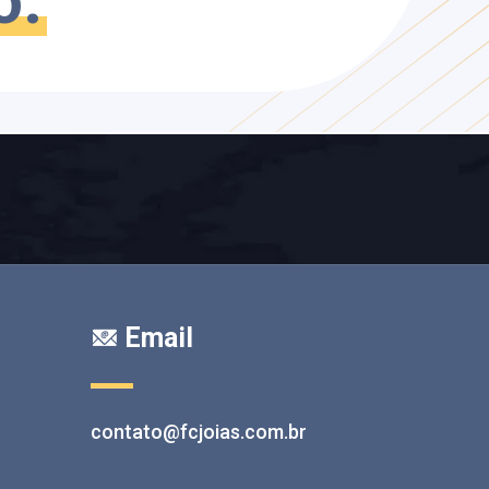
o.
Email
contato@fcjoias.com.br