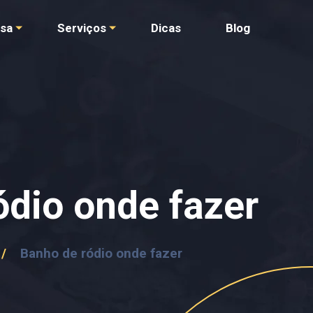
sa
Serviços
Dicas
Blog
ódio onde fazer
/
Banho de ródio onde fazer