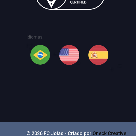
Idiomas
© 2026 FC Joias - Criado por
Oneck Creative