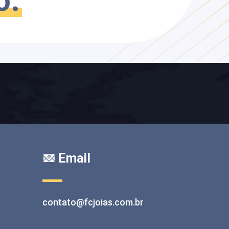
o.
Email
contato@fcjoias.com.br