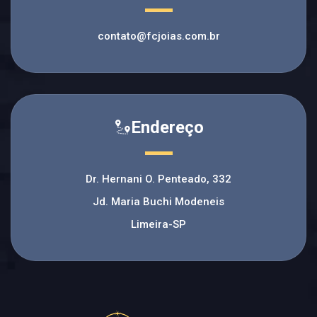
contato@fcjoias.com.br
Endereço
Dr. Hernani O. Penteado, 332
Jd. Maria Buchi Modeneis
Limeira-SP