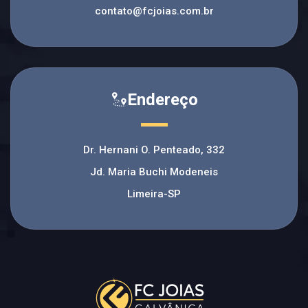
contato@fcjoias.com.br
Endereço
Dr. Hernani O. Penteado, 332
Jd. Maria Buchi Modeneis
Limeira-SP